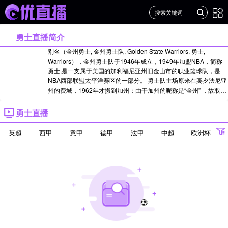
勇士直播简介
别名（金州勇士, 金州勇士队, Golden State Warriors, 勇士,
Warriors），金州勇士队于1946年成立，1949年加盟NBA，简称
勇士,是一支属于美国的加利福尼亚州旧金山市的职业篮球队，是
NBA西部联盟太平洋赛区的一部分。 勇士队主场原来在宾夕法尼亚
州的费城，1962年才搬到加州；由于加州的昵称是“金州” ，故取
名“金州勇士”...
点击查看>>
22-23赛季名单
>>
21-22赛季名单
>>
20-21赛季名单
勇士直播
>>
19-20赛季名单
>>
18-19赛季名单
>>
17-18赛季名单
英超
西甲
意甲
德甲
法甲
中超
欧洲杯
欧冠
世界杯
亚冠