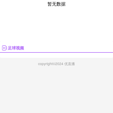
暂无数据
足球视频
copyright©2024 优直播