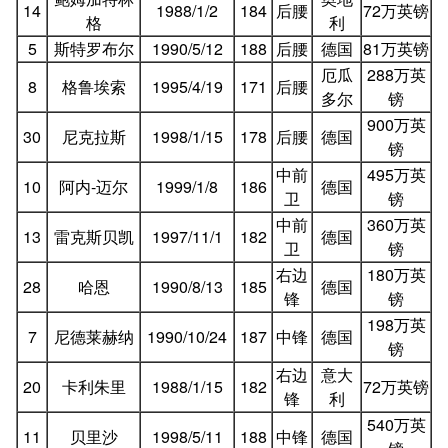
14
1988/1/2
184
后腰
72万英镑
格
利
5
斯特罗布尔
1990/5/12
188
后腰
德国
81万英镑
厄瓜
288万英
8
格鲁埃索
1995/4/19
171
后腰
多尔
镑
900万英
30
尼克拉斯
1998/1/15
178
后腰
德国
镑
中前
495万英
10
阿内-迈尔
1999/1/8
186
德国
卫
镑
中前
360万英
13
雷克斯贝凯
1997/11/1
182
德国
卫
镑
右边
180万英
28
哈恩
1990/8/13
185
德国
锋
镑
198万英
7
尼德莱赫纳
1990/10/24
187
中锋
德国
镑
右边
意大
20
卡利朱里
1988/1/15
182
72万英镑
锋
利
540万英
11
贝里沙
1998/5/11
188
中锋
德国