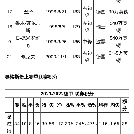
镑
右边
17
巴泽
1996/8/21
183
德国
90万英镑
锋
鲁本-瓦尔加
左边
540万英
16
1998/8/5
179
瑞士
斯
锋
镑
E-德米罗维
540万英
9
1998/3/25
185
中锋
波黑
奇
镑
右边
31-5万英
21
佩克夫
2000/11/1
183
德国
锋
镑
奥格斯堡上赛季联赛积分
2021-2022德甲 联赛积分
积
赛
胜
平
负
得
失
净
胜%
平%
负%
均得
均失
分
总
成
34
10
8
16
39
56
-17
30%
24%
47%
1.15
1.65
38
绩