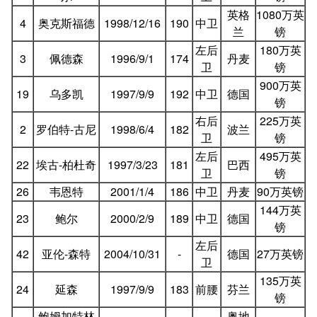
英格
1080万英
4
奥克斯福德
1998/12/16
190
中卫
兰
镑
左后
180万英
3
佩德森
1996/9/1
174
丹麦
卫
镑
900万英
19
乌多凯
1997/9/9
192
中卫
德国
镑
右后
225万英
2
罗伯特-古尼
1998/6/4
182
波兰
卫
镑
左后
495万英
22
埃古-柏杜奇
1997/3/23
181
巴西
卫
镑
26
韦恩特
2001/1/4
186
中卫
丹麦
90万英镑
144万英
23
鲍尔
2000/2/9
189
中卫
德国
镑
左后
42
亚伦-森特
2004/10/31
-
德国
27万英镑
卫
135万英
24
延森
1997/9/9
183
前腰
芬兰
镑
鲍姆加特林
奥地