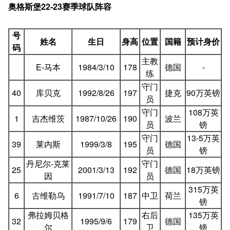
奥格斯堡22-23赛季球队阵容
号
姓名
生日
身高
位置
国籍
预计身价
码
主教
E-马本
1984/3/10
178
德国
-
练
守门
40
库贝克
1992/8/26
197
捷克
90万英镑
员
守门
108万英
1
吉杰维茨
1987/10/26
190
波兰
员
镑
守门
13-5万英
39
莱内斯
1999/3/8
195
德国
员
镑
丹尼尔-克莱
守门
25
2001/3/13
192
德国
18万英镑
因
员
315万英
6
古维勒乌
1991/7/10
187
中卫
荷兰
镑
弗拉姆贝格
右后
135万英
32
1995/9/6
179
德国
尔
卫
镑