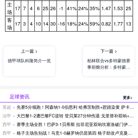
主
17
7
4
6
25
26
-1
41%
24%
35%
1.47
1.53
25
场
客
17
3
4
10
14
30
-16
18%
24%
59%
0.82
1.77
13
场
上一篇 >
下一篇 >
德甲球队科隆简介一览
柏林联合vs多特蒙德赛
事前瞻分析：多特蒙德
进攻端多点开花
足球资讯
更多>
英超
先赛5分领跑！阿森纳1-0伯恩利 哈弗茨制胜+蹬踏染黄 萨卡献助攻
法甲
大巴黎1-2遭巴黎FC逆转 登贝莱27分钟伤退 戈里替补双响+读秒绝杀
西甲
赛季主场全胜！巴萨3-1贝蒂斯 拉菲尼亚双响坎塞洛破门伊斯科点射
西甲
格子主场告别战！马竞1-0赫罗纳仍居第四 格子助攻卢克曼制胜球