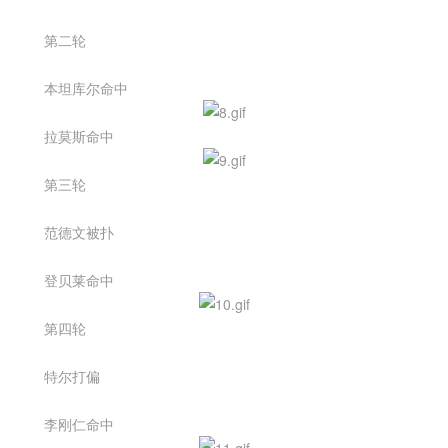
第二轮
本坦库尔命中
拉莫斯命中
第三轮
范德文被扑
登贝莱命中
第四轮
特尔打偏
李刚仁命中