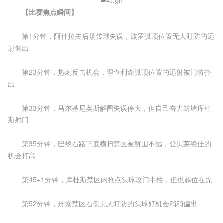
【比赛焦点瞬间】
第1分钟，阿什拉夫后场传球失误，波罗弧顶位置无人盯防的远
射偏出
第23分钟，热刺反击机会，理查利森弧顶位置的远射被门将扑
出
第33分钟，马尔基尼奥斯解围失误停大，但自己奋力封堵库杜
斯射门
第35分钟，巴黎右路下底横扫禁区被解围不远，登贝莱绝佳的
机会打高
第45+1分钟，库杜斯禁区内抢点头球攻门中柱，但也越位在先
第52分钟，丹索禁区右侧无人盯防的头球好机会稍稍偏出