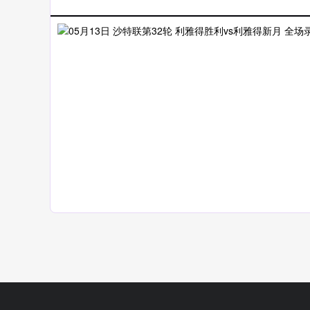
05月13日 沙特联第32轮 利雅得胜利vs利雅得新月
录像及集锦