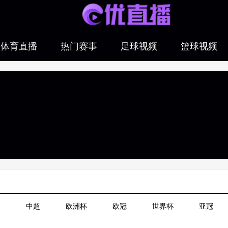
体育直播
热门赛事
足球视频
篮球视频
中超
欧洲杯
欧冠
世界杯
亚冠