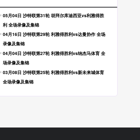
05月04日 沙特联第31轮 胡拜尔库迪西亚vs利雅得胜
利 全场录像及集锦
04月16日 沙特联第29轮 利雅得胜利vs达曼协作 全场
录像及集锦
04月04日 沙特联第27轮 利雅得胜利vs纳杰马体育 全
场录像及集锦
03月08日 沙特联第25轮 利雅得胜利vs新未来城体育
全场录像及集锦