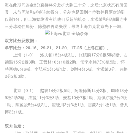
海在此期间连拿8分直接将分差扩大到二十分，之后北京状态有所回
暖，末节周琦和赵睿连续得分，分差也是回到个位数并且两次追到
仅剩1分，但上海始终没有给他们反超的机会，李添荣和张镇麟连中
三分球稳住局势，陈盈骏再送失误，最终上海力克北京先下一城。
双方比分及数据：
单节比分：20-16、29-21、21-20、17-25（上海在前）。
上海（1-0）：洛夫顿18分4板3助、张镇麟17分2板5助3断、古
德温15分2板3助、王哲林10分10板2助、偰李永炜7分6板5助、怀
特塞德6分6板、李弘权5分5板1助、刘铮4分5板、李添荣3分、弗格
2分2板3助。
北京（0-1）：赵睿14分2板5助、阿隆德斯14分2板、周琦13分
9板2助2帽、杰曼11分3板3助、麦基10分7板1助、斯佩尔曼7分2板
1助、陈盈骏5分4板2助、翟晓川3分3板1助、雷蒙3分1板1助、曾凡
博2分1板。
双方首发：