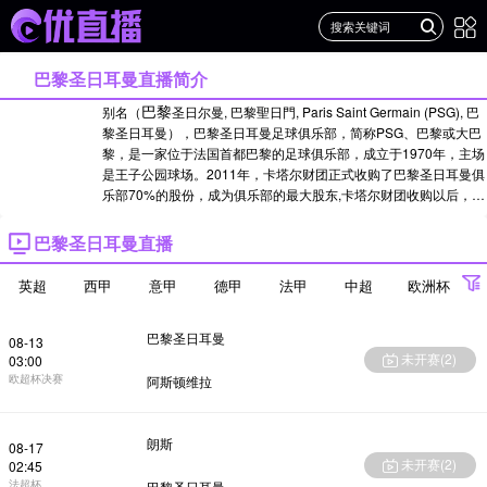
巴黎圣日耳曼直播简介
巴黎
别名（
圣日尔曼, 巴黎聖日門, Paris Saint Germain (PSG), 巴
黎圣日耳曼），巴黎圣日耳曼足球俱乐部，简称PSG、巴黎或大巴
黎，是一家位于法国首都巴黎的足球俱乐部，成立于1970年，主场
是王子公园球场。2011年，卡塔尔财团正式收购了巴黎圣日耳曼俱
乐部70%的股份，成为俱乐部的最大股东,卡塔尔财团收购以后，大
巴黎先后引进多名球星，如维拉蒂、卡瓦尼、迪玛利亚、席尔瓦、
姆巴佩
伊布、内马尔，
等，2019年夏季，球队在转会市场继续大
巴黎圣日耳曼直播
动作，尤其是在中场方面，引进了巴勃罗•萨拉维亚、安德尔•埃雷
拉、伊德里萨•格耶作为补强。此外，球队还从皇家马德里引进哥斯
英超
西甲
意甲
德甲
法甲
中超
欧洲杯
纳瓦斯
国际米兰
达黎加门将凯洛尔•
，又压哨从
引进阿根廷前锋毛
法甲
法国杯
罗•伊卡尔迪。巴黎圣日耳曼共夺得8次
冠军、12次
冠
欧冠
世界杯
亚冠
巴黎圣日耳曼
08-13
军、8次法国联赛杯冠军、9次法国超级杯冠军、1次欧...
查看更多
未开赛(
2
)
03:00
欧超杯决赛
阿斯顿维拉
朗斯
08-17
未开赛(
2
)
02:45
法超杯
巴黎圣日耳曼