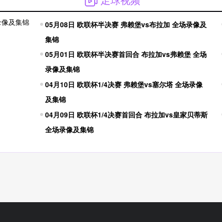
05月08日 欧联杯半决赛 弗赖堡vs布拉加 全场录像及
集锦
05月01日 欧联杯半决赛首回合 布拉加vs弗赖堡 全场
录像及集锦
04月10日 欧联杯1/4决赛 弗赖堡vs塞尔塔 全场录像
及集锦
 全场录
04月09日 欧联杯1/4决赛首回合 布拉加vs皇家贝蒂斯
全场录像及集锦