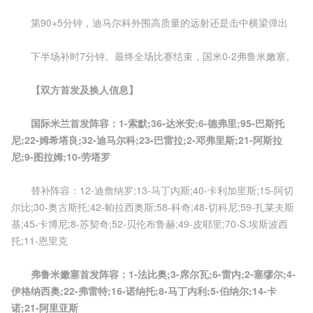
第90+5分钟，迪马尔科外围高质量的远射还是击中横梁弹出
下半场补时7分钟。最终全场比赛结束，国米0-2弗鲁米嫩塞。
【双方首发及换人信息】
国际米兰首发阵容：1-索默;36-达米安;6-德弗里;95-巴斯托
尼;22-姆希塔良;32-迪马尔科;23-巴雷拉;2-邓弗里斯;21-阿斯拉
尼;9-图拉姆;10-劳塔罗
替补阵容：12-迪詹纳罗;13-马丁内斯;40-卡利加里斯;15-阿切
尔比;30-奥古斯托;42-帕拉西奥斯;58-科奇;48-切科尼;59-扎莱夫斯
基;45-卡博尼;8-苏契奇;52-贝伦布鲁赫;49-皮耶里;70-S.埃斯波西
托;11-恩里克
弗鲁米嫩塞首发阵容：1-法比奥;3-席尔瓦;6-雷内;2-塞缪尔;4-
伊格纳西奥;22-弗雷特;16-诺纳托;8-马丁内利;5-伯纳尔;14-卡
诺;21-阿里亚斯