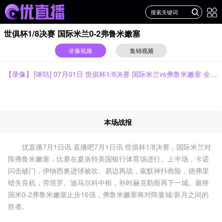
世俱杯1/8决赛 国际米兰0-2弗鲁米嫩塞
录像视频
集锦视频
【录像】
[咪咕] 07月01日 世俱杯1/8决赛 国际米兰vs弗鲁米嫩塞 全场录像[有比分]
本场战报
优直播7月1日讯 直播吧7月1日讯 世俱杯1/8决赛，国际米兰对
阵弗鲁米嫩塞，比赛在夏洛特美国银行体育场进行。上半场，卡诺
闪击破门，伊纳西奥进球被吹。易边再战，索默神扑救险，德弗里
错失良机，劳塔罗、迪马尔科中框，补时赫克勒斯再下一城。最终
国米0-2弗鲁米嫩塞止步16强，弗鲁米嫩塞将对阵曼城/新月之间的
胜者。