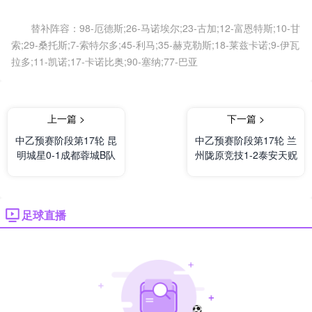
替补阵容：98-厄德斯;26-马诺埃尔;23-古加;12-富恩特斯;10-甘
索;29-桑托斯;7-索特尔多;45-利马;35-赫克勒斯;18-莱兹卡诺;9-伊瓦
拉多;11-凯诺;17-卡诺比奥;90-塞纳;77-巴亚
上一篇 >
下一篇 >
中乙预赛阶段第17轮 昆
中乙预赛阶段第17轮 兰
明城星0-1成都蓉城B队
州陇原竞技1-2泰安天贶
足球直播