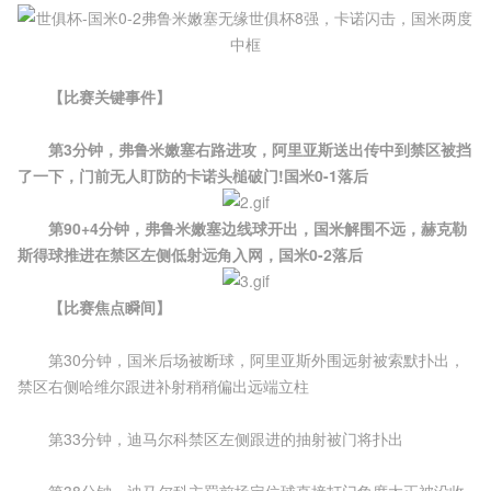
【比赛关键事件】
第3分钟，弗鲁米嫩塞右路进攻，阿里亚斯送出传中到禁区被挡
了一下，门前无人盯防的卡诺头槌破门!国米0-1落后
第90+4分钟，弗鲁米嫩塞边线球开出，国米解围不远，赫克勒
斯得球推进在禁区左侧低射远角入网，国米0-2落后
【比赛焦点瞬间】
第30分钟，国米后场被断球，阿里亚斯外围远射被索默扑出，
禁区右侧哈维尔跟进补射稍稍偏出远端立柱
第33分钟，迪马尔科禁区左侧跟进的抽射被门将扑出