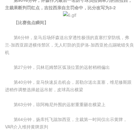
第90+6分钟，怀森作为最后一名防守球员拉倒单刀的吉拉西，
主裁果断判罚红点，吉拉西亲自主罚命中，比分改写为3-2
【比赛焦点瞬间】
第6分钟，皇马后场怀森送出穿透性极强的直塞打穿防线，弗
兰-加西亚跟进横传禁区，无人盯防的贡萨洛-加西亚抢点踢呲错失良
机
第27分钟，贝林厄姆禁区弧顶位置的远射稍稍偏出
第40分钟，皇马快速反击机会，居勒尔送出直塞，维尼修斯跟
进稍作调整选择超远吊射，皮球高出横梁
第63分钟，琼阿梅尼外围的远射重重砸在横梁上
第64分钟，扬库托飞踹加西亚，主裁第一时间仅出示黄牌，
VAR介入维持黄牌原判