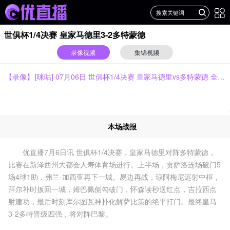
世俱杯1/4决赛 皇家马德里3-2多特蒙德
录像视频
集锦视频
【录像】
[咪咕] 07月06日 世俱杯1/4决赛 皇家马德里vs多特蒙德 全场录像[有比分]
本场战报
优直播7月6日讯 世俱杯1/4决赛，皇家马德里对阵多特蒙德，
比赛在新泽西州大都会人寿体育场进行。上半场，贡萨洛连场破门5
场4球1助，弗兰-加西亚再下一城。易边再战，琼阿梅尼远射中框，
拜尔补时扳回一城，姆巴佩侧勾破门，怀森读秒送红点，吉拉西点
射建功，最后时刻库尔图瓦神扑化解萨比策的绝平打门。最终皇马
3-2多特晋级四强，将对阵巴黎。