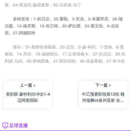
斯、44-维克托-穆尼奥斯、50-马里奥-马丁
多特首发：1-科贝尔、25-聚勒、3-安东、5-本塞拜尼、26-瑞
尔森、13-格罗斯、10-布兰特、20-萨比策、24-斯文松、9-吉拉
西、27-阿德耶米
替补：31-奥斯特津斯基、33-迈尔、2-扬-科托、7-雷纳、8-恩
梅加、14-拜尔、16-迪朗维尔、17-丘库埃梅卡、37-坎贝尔、39-菲
利波-马内、40-伊纳西奥、41-阿尔伯特、46-埃兹希勒、47-本卡拉
上一篇 >
下一篇 >
美职联 蒙特利尔冲击1-4
中乙预赛阶段第12轮 赣
迈阿密国际
州瑞狮vs泉州亚新 全场
录像
足球直播