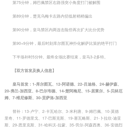
第75分钟，姆巴佩禁区右路强突小角度打门被解围
第89分钟，楚克乌梅卡左路内切低射稍稍偏出
第90分钟，皇马禁区内两连击险些再次扩大比分优势
第90+9分钟，最后时刻库尔图瓦神扑化解萨比策的绝平打门
下半场补时5分钟。最终全场比赛结束，皇马3-2多特。
【双方首发及换人信息】
皇马首发：1-库尔图瓦、12-阿诺德、22-吕迪格、24-赫伊森、
20-弗兰-加西亚、8-巴尔韦德、14-楚阿梅尼、15-居莱尔、5-贝林厄
姆、7-维尼修斯、30-贡萨洛-加西亚
替补：13-卢宁、2-卡瓦哈尔、3-米利唐、9-姆巴佩、10-莫德
里奇、11-罗德里戈、17-巴斯克斯、19-塞瓦略斯、21-卜拉欣-迪亚
斯、29-恩里克斯、31-哈科沃-拉蒙、35-劳尔-阿森西奥、36-安德烈