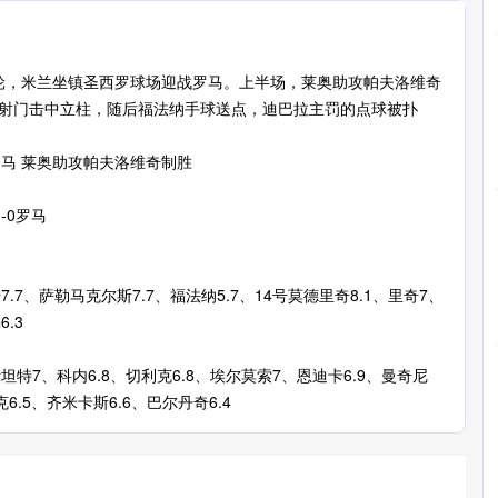
10轮，米兰坐镇圣西罗球场迎战罗马。上半场，莱奥助攻帕夫洛维奇
次射门击中立柱，随后福法纳手球送点，迪巴拉主罚的点球被扑
-0罗马
7.7、萨勒马克尔斯7.7、福法纳5.7、14号莫德里奇8.1、里奇7、
.3
里斯坦特7、科内6.8、切利克6.8、埃尔莫索7、恩迪卡6.9、曼奇尼
6.5、齐米卡斯6.6、巴尔丹奇6.4