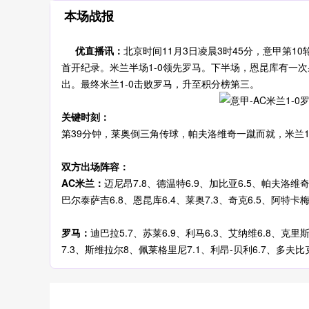
本场战报
优直播讯：
北京时间11月3日凌晨3时45分，意甲第
首开纪录。米兰半场1-0领先罗马。下半场，恩昆库有一
出。最终米兰1-0击败罗马，升至积分榜第三。
关键时刻：
第39分钟，莱奥倒三角传球，帕夫洛维奇一蹴而就，米兰1
双方出场阵容：
AC米兰：
迈尼昂7.8、德温特6.9、加比亚6.5、帕夫洛维奇
巴尔泰萨吉6.8、恩昆库6.4、莱奥7.3、奇克6.5、阿特卡梅6
罗马：
迪巴拉5.7、苏莱6.9、利马6.3、艾纳维6.8、克
7.3、斯维拉尔8、佩莱格里尼7.1、利昂-贝利6.7、多夫比克