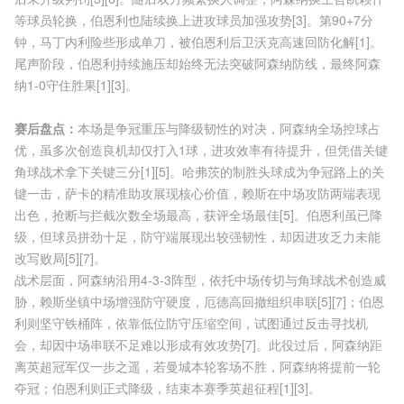
等球员轮换，伯恩利也陆续换上进攻球员加强攻势[3]。第90+7分
钟，马丁内利险些形成单刀，被伯恩利后卫沃克高速回防化解[1]。
尾声阶段，伯恩利持续施压却始终无法突破阿森纳防线，最终阿森
纳1-0守住胜果[1][3]。
赛后盘点：
本场是争冠重压与降级韧性的对决，阿森纳全场控球占
优，虽多次创造良机却仅打入1球，进攻效率有待提升，但凭借关键
角球战术拿下关键三分[1][5]。哈弗茨的制胜头球成为争冠路上的关
键一击，萨卡的精准助攻展现核心价值，赖斯在中场攻防两端表现
出色，抢断与拦截次数全场最高，获评全场最佳[5]。伯恩利虽已降
级，但球员拼劲十足，防守端展现出较强韧性，却因进攻乏力未能
改写败局[5][7]。
战术层面，阿森纳沿用4-3-3阵型，依托中场传切与角球战术创造威
胁，赖斯坐镇中场增强防守硬度，厄德高回撤组织串联[5][7]；伯恩
利则坚守铁桶阵，依靠低位防守压缩空间，试图通过反击寻找机
会，却因中场串联不足难以形成有效攻势[7]。此役过后，阿森纳距
离英超冠军仅一步之遥，若曼城本轮客场不胜，阿森纳将提前一轮
夺冠；伯恩利则正式降级，结束本赛季英超征程[1][3]。