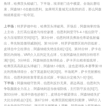
角球，哈弗茨头槌破门。下半场，埃泽射门击中横梁。全场比赛结
束，阿森纳1-0击败伯恩利。如果明天曼城无法取胜的话，那么阿森
纳就将提前一轮夺冠。
上半场：
特罗萨德中柱，哈弗茨头球破局。开场后，阿森纳掌控场
上主动，主打高位逼抢与传控渗透，伯恩利则坚守5-4-1低位防守，
全力压缩禁区空间[5][7]。第3分钟，伯恩利球员弗洛伦蒂诺低射偏
出，率先制造微弱威胁[6]。第16分钟，特罗萨德禁区前内切低射，
皮球击中立柱弹出，阿森纳错失绝佳良机[1][3]。第35分钟，萨卡在
禁区内倒地，VAR介入后判定无点球，引发阿森纳主帅阿尔特塔不
满[1][6]。3分钟后，阿森纳抓住角球机会，萨卡开出精准弧线球，
哈弗茨高高跃起头球破门，阿森纳1-0领先，这也是球队本赛季第18
次利用角球得分，创下英超新纪录[3][5]。半场尾声，萨卡兜射擦柱
而出，伯恩利则依靠零星反击试探，半场比分定格为1-0[1][6]。
下半场：
阿森纳稳守胜局，伯恩利反扑无果。易边再战，伯恩利为
争取颜面全力压上，阿森纳则适当收缩防线，主打防守反击[5][7]。
第53分钟，埃泽中路包抄射门，皮球击中横梁弹出，阿森纳错失扩
大比分的机会[1][3]。第67分钟，哈弗茨因犯规吃到黄牌，VAR介入
后未升级判罚[3][6]。随后双方频繁换人调整，阿森纳换上哲凯赖什