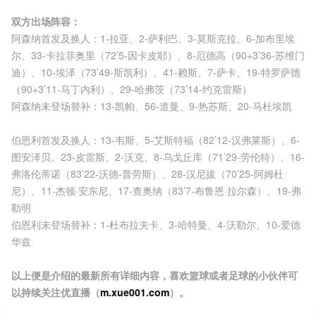
双方出场阵容：
阿森纳首发及换人：1-拉亚、2-萨利巴、3-莫斯克拉、6-加布里埃
尔、33-卡拉菲奥里（72’5-因卡皮耶）、8-厄德高（90+3’36-苏维门
迪）、10-埃泽（73’49-斯凯利）、41-赖斯、7-萨卡、19-特罗萨德
（90+3’11-马丁内利）、29-哈弗茨（73’14-约克雷斯）
阿森纳未登场替补：13-凯帕、56-道曼、9-热苏斯、20-马杜埃凯
伯恩利首发及换人：13-韦斯、5-艾斯特福（82’12-汉弗莱斯）、6-
图安泽贝、23-皮雷斯、2-沃克、8-乌戈丘库（71’29-劳伦特）、16-
弗洛伦蒂诺（83’22-沃德-普劳斯）、28-汉尼拔（70’25-阿姆杜
尼）、11-杰顿·安东尼、17-查奥纳（83’7-布鲁恩·拉尔森）、19-弗
勒明
伯恩利未登场替补：1-杜布拉夫卡、3-哈特曼、4-沃勒尔、10-爱德
华兹
以上便是介绍的最新所有详细内容，喜欢篮球或者足球的小伙伴可
以持续关注优直播（
m.xue001.com
）。