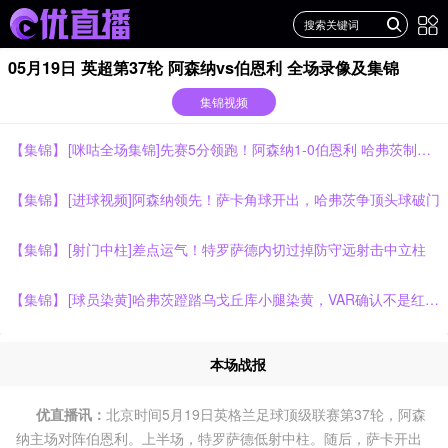
05月19日 英超第37轮 阿森纳vs伯恩利 全场录像及集锦
集锦视频
【集锦】
[咪咕全场集锦]先赛5分领跑！阿森纳1-0伯恩利 哈弗茨制胜+蹬踏染黄 萨卡献助攻
【集锦】
[进球视频]阿森纳领先！萨卡角球开出，哈弗茨争顶头球破门
【集锦】
[射门中柱]差点运气！特罗萨德内切过掉防守远射击中立柱
【集锦】
[球员染黄]哈弗茨蹬踏乌戈丘库小腿染黄，VAR确认不是红牌动作
本场战报
优直播讯：
北京时间5月19日英格兰足球顶级联赛第37轮，阿森
纳主场对阵伯恩利。上半场，特罗萨德低射中柱。随后，萨卡开出