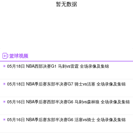
暂无数据
篮球视频
05月18日 NBA西部决赛G1 马刺vs雷霆 全场录像及集锦
05月18日 NBA季后赛东部半决赛G7 骑士vs活塞 全场录像及集锦
05月16日 NBA季后赛西部半决赛G6 马刺vs森林狼 全场录像及集锦
05月16日 NBA季后赛东部半决赛G6 活塞vs骑士 全场录像及集锦