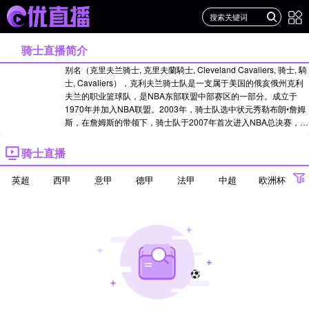
骑士直播简介
别名（克里夫兰骑士, 克里夫蘭騎士, Cleveland Cavaliers, 骑士, 騎
士, Cavaliers），克利夫兰骑士队是一支属于美国的俄亥俄州克利
夫兰的职业篮球队，是NBA东部联盟中部赛区的一部分。成立于
1970年并加入NBA联盟。2003年，骑士队选中状元秀勒布朗•詹姆
斯，在詹姆斯的带领下，骑士队于2007年首次进入NBA总决赛，但
以0-4负于马刺队。2011年选秀大会上，骑士队用状元签选中凯里•
欧文，同时队伍进入重建。2014年7月12日，詹姆斯宣布回归骑士
骑士直播
队。同年夏天，骑士队通过签约与交易，组建了勒布朗•詹姆斯、凯
里•欧文与凯文•乐福的骑士队三巨头。 2016年6月20日，骑士战胜
英超
西甲
意甲
德甲
法甲
中超
欧洲杯
勇士夺得2015-16赛季总冠军...点击查看>>22-23赛季名单>>21-22
赛季名单>>20-21赛季名单>>19-20赛季名单>>18-19赛季名单
欧冠
世界杯
亚冠
>>17-18赛季名单