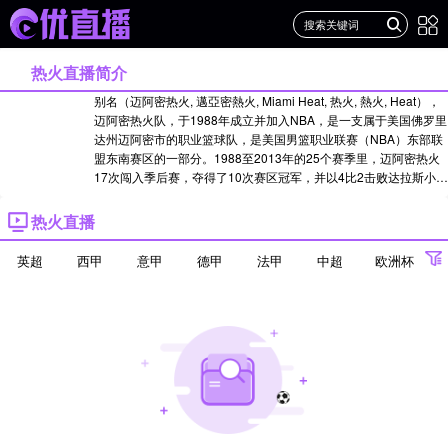
热火直播简介
别名（迈阿密热火, 邁亞密熱火, Miami Heat, 热火, 熱火, Heat），
迈阿密热火队，于1988年成立并加入NBA，是一支属于美国佛罗里
达州迈阿密市的职业篮球队，是美国男篮职业联赛（NBA）东部联
盟东南赛区的一部分。1988至2013年的25个赛季里，迈阿密热火
17次闯入季后赛，夺得了10次赛区冠军，并以4比2击败达拉斯小牛
队赢得了2006年NBA总冠军。2003年选秀大会他们在首轮第五顺
位选择了来自马奎特大学的德怀恩•韦德。2004年热火与洛杉矶湖
热火直播
人交易得到沙奎尔•奥尼尔...点击查看>>22-23赛季名单>>21-22赛
季名单>>20-21赛季名单>>19-20赛季名单>>18-19赛季名单>>17-
英超
西甲
意甲
德甲
法甲
中超
欧洲杯
18赛季名单
欧冠
世界杯
亚冠