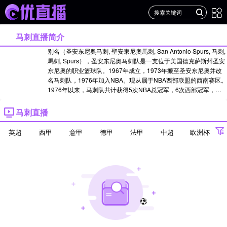
马刺直播简介
别名（圣安东尼奥马刺, 聖安東尼奧馬刺, San Antonio Spurs, 马刺,
馬刺, Spurs），圣安东尼奥马刺队是一支位于美国德克萨斯州圣安
东尼奥的职业篮球队。1967年成立，1973年搬至圣安东尼奥并改
名马刺队，1976年加入NBA。现从属于NBA西部联盟的西南赛区。
1976年以来，马刺队共计获得5次NBA总冠军，6次西部冠军，以
及21次赛区冠军...
点击查看>>
22-23赛季名单
>>
21-22赛季名单
>>
20-21赛季名单
马刺直播
>>
19-20赛季名单
>>
18-19赛季名单
>>
17-18赛季名单
英超
西甲
意甲
德甲
法甲
中超
欧洲杯
欧冠
世界杯
亚冠