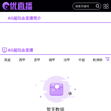
AG超玩会直播简介
AG超玩会直播
英超
西甲
意甲
德甲
法甲
中超
欧洲杯
欧冠
世界杯
亚冠
暂无数据