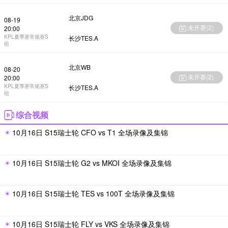
北京JDG
08-19
未开赛(
2
)
20:00
KPL夏季赛常规赛S
长沙TES.A
组
北京WB
08-20
未开赛(
2
)
20:00
KPL夏季赛常规赛S
长沙TES.A
组
综合视频
10月16日 S15瑞士轮 CFO vs T1 全场录像及集锦
10月16日 S15瑞士轮 G2 vs MKOI 全场录像及集锦
10月16日 S15瑞士轮 TES vs 100T 全场录像及集锦
10月16日 S15瑞士轮 FLY vs VKS 全场录像及集锦