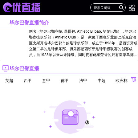
毕尔巴鄂直播简介
别名（毕尔巴鄂竞技, 畢爾包, Athletic Bilbao, 毕尔巴鄂），毕尔巴
鄂竞技俱乐部（Athletic Club ）是一家位于西班牙北部巴斯克自治
区比斯开省毕尔巴鄂市的足球俱乐部，成立于1898年，是西班牙成
立第二早的足球俱乐部。俱乐部是西班牙足球甲级联赛的创赛成
员，自1928年以来从未降级。同时拥有此项荣誉的只有皇家马德里
和巴塞罗那。俱乐部只使用巴斯克球员，并且在2008年前球衣上从
无任何商业广告。球队的绰号为“巴斯克雄狮”。 曾获得过8次西甲冠
毕尔巴鄂直播
军，24次西班牙国王杯冠军和2次西班牙超级杯冠军...
查看更多
20/21赛季毕尔巴鄂名单
英超
西甲
意甲
德甲
法甲
中超
欧洲杯
欧冠
世界杯
亚冠