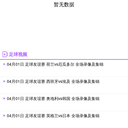
暂无数据
足球视频
04月01日 足球友谊赛 荷兰vs厄瓜多尔 全场录像及集锦
04月01日 足球友谊赛 西班牙vs埃及 全场录像及集锦
04月01日 足球友谊赛 奥地利vs韩国 全场录像及集锦
04月01日 足球友谊赛 英格兰vs日本 全场录像及集锦