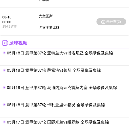
尤文图斯
08-18
未开赛(
2
)
00:00
足球友谊赛
尤文图斯U23
足球视频
05月18日 意甲第37轮 亚特兰大vs博洛尼亚 全场录像及集锦
05月18日 意甲第37轮 萨索洛vs莱切 全场录像及集锦
05月18日 意甲第37轮 乌迪内斯vs克雷莫内塞 全场录像及集锦
05月18日 意甲第37轮 卡利亚里vs都灵 全场录像及集锦
05月17日 意甲第37轮 国际米兰vs维罗纳 全场录像及集锦