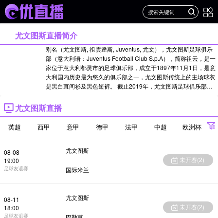
尤文图斯直播简介
别名（尤文图斯, 祖雲達斯, Juventus, 尤文），尤文图斯足球俱乐
部（意大利语：Juventus Football Club S.p.A），简称祖云，是一
家位于意大利都灵市的足球俱乐部，成立于1897年11月1日，是意
大利国内历史最为悠久的俱乐部之一，尤文图斯传统上的主场球衣
是黑白直间衫及黑色短裤。 截止2019年，尤文图斯足球俱乐部共
夺得35个意大利甲级联赛冠军，是夺得意甲冠军最多的球队，也是
历史上第一个实现三大杯（欧洲冠军联赛、欧洲联盟杯、欧洲优胜
尤文图斯直播
者杯）“大满贯”的俱乐部（其他三支分别是拜仁慕尼黑及阿贾克斯
和切尔西）...
查看更多
英超
西甲
意甲
德甲
法甲
中超
欧洲杯
20/21赛季尤文图斯名单
欧冠
世界杯
亚冠
尤文图斯
08-08
未开赛(
2
)
19:00
足球友谊赛
国际米兰
尤文图斯
08-11
未开赛(
2
)
18:00
足球友谊赛
巴勒莫