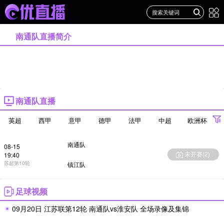
南通队直播简介
南通队直播
英超
西甲
意甲
德甲
法甲
中超
欧洲杯
欧冠
世界杯
亚冠
南通队
08-15
未开赛(
2
)
19:40
苏超第10轮
镇江队
足球视频
09月20日 江苏联第12轮 南通队vs淮安队 全场录像及集锦