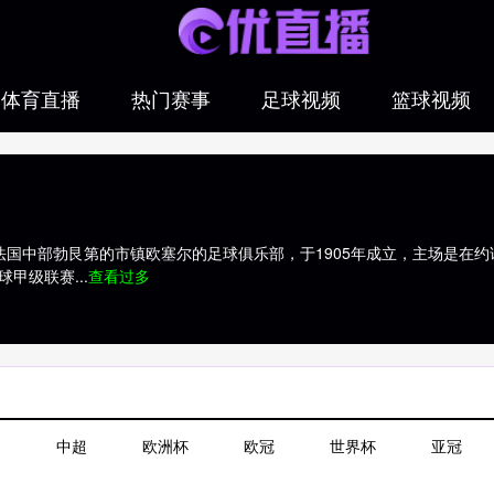
体育直播
热门赛事
足球视频
篮球视频
法国中部勃艮第的市镇欧塞尔的足球俱乐部，于1905年成立，主场是在约讷
足球甲级联赛...
查看过多
中超
欧洲杯
欧冠
世界杯
亚冠