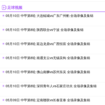
足球视频
05月10日 中甲第8轮 大连鲲城vs广东广州豹 全场录像及集锦
05月10日 中甲第8轮 陕西联合vs宁波 全场录像及集锦
05月10日 中甲第8轮 延边龙鼎vs广西恒宸 全场录像及集锦
05月10日 中甲第8轮 南通支云vs无锡吴钩 全场录像及集锦
05月10日 中甲第8轮 佛山南狮vs苏州东吴 全场录像及集锦
05月10日 中甲第8轮 深圳青年人vs石家庄功夫 全场录像及集锦
05月09日 中甲第8轮 定南赣联vs长春亚泰 全场录像及集锦