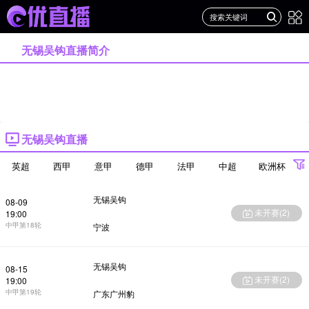
无锡吴钩直播简介
无锡吴钩直播
英超
西甲
意甲
德甲
法甲
中超
欧洲杯
欧冠
世界杯
亚冠
无锡吴钩
08-09
未开赛(
2
)
19:00
中甲第18轮
宁波
无锡吴钩
08-15
未开赛(
2
)
19:00
中甲第19轮
广东广州豹