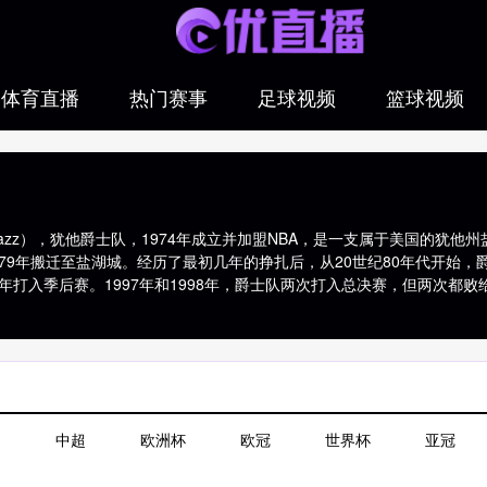
体育直播
热门赛事
足球视频
篮球视频
 爵士, Jazz），犹他爵士队，1974年成立并加盟NBA，是一支属于美国的
979年搬迁至盐湖城。经历了最初几年的挣扎后，从20世纪80年代开始，
年打入季后赛。1997年和1998年，爵士队两次打入总决赛，但两次都败给芝
>
20-21赛季名单
>>
19-20赛季名单
>>
18-19赛季名单
>>
17-18赛季名单
中超
欧洲杯
欧冠
世界杯
亚冠