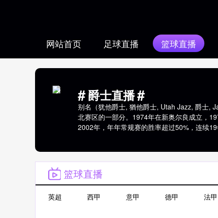
网站首页
足球直播
篮球直播
#
#
爵士直播
别名（犹他爵士, 猶他爵士, Utah Jazz,
北赛区的一部分。1974年在新奥尔良成立，1
2002年，年年常规赛的胜率超过50%，连续19
队以西部第五的成绩杀入季后赛...
点击查看>>
22-23赛季名单
>>
21-22赛季名单
>
篮球直播
英超
西甲
意甲
德甲
法甲