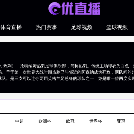
体育直播
热门赛事
足球视频
篮球视频
Hotspur, 热刺），托特纳姆热刺足球俱乐部，简称热刺。传统主场球衣为白色
。早于第一次世界大战时期热刺已与邻近的阿森纳成为死敌，两队间的比赛
队。是三支可以连夺两届英格兰足总杯的球队之一，亦是唯一曾两度实现
...
查看更多
>
20-21赛季名单
>>
19-20赛季名单
>>
18-19赛季名单
中超
欧洲杯
欧冠
世界杯
亚冠