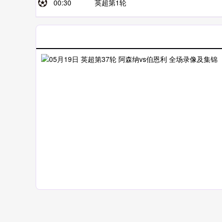
00:30
英超第1轮
05月19日 英超第37轮 阿森纳vs伯恩利 全场录像