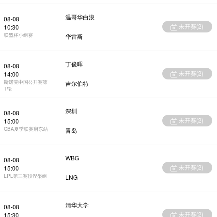
温哥华白浪
08-08
未开赛(
2
)
10:30
联盟杯小组赛
华雷斯
丁俊晖
08-08
未开赛(
2
)
14:00
斯诺克中国公开赛第
吉尔伯特
1轮
深圳
08-08
未开赛(
2
)
15:00
CBA夏季联赛启东站
青岛
WBG
08-08
未开赛(
2
)
15:00
LPL第三赛段涅槃组
LNG
清华大学
08-08
未开赛(
2
)
15:30