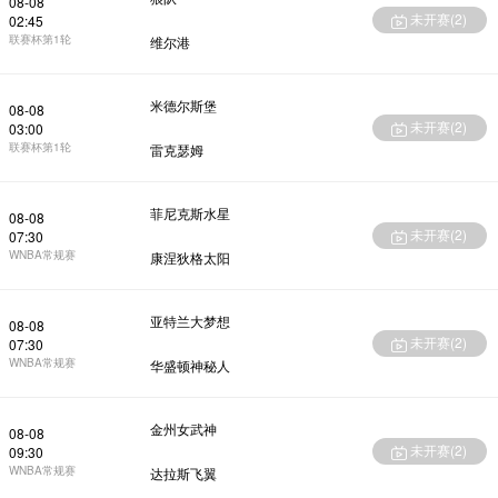
08-08
未开赛(
2
)
02:45
联赛杯第1轮
维尔港
米德尔斯堡
08-08
未开赛(
2
)
03:00
联赛杯第1轮
雷克瑟姆
菲尼克斯水星
08-08
未开赛(
2
)
07:30
WNBA常规赛
康涅狄格太阳
亚特兰大梦想
08-08
未开赛(
2
)
07:30
WNBA常规赛
华盛顿神秘人
金州女武神
08-08
未开赛(
2
)
09:30
WNBA常规赛
达拉斯飞翼