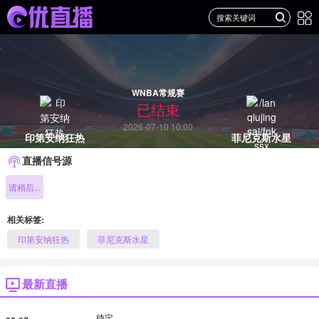
WNBA常规赛
已结束
2026-07-10 10:00
印第安纳狂热
菲尼克斯水星
直播信号源
请稍后...
相关标签:
印第安纳狂热
菲尼克斯水星
最新直播
待定