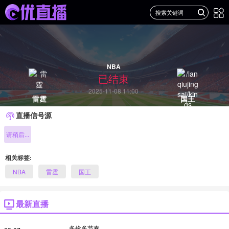
NBA
已结束
2025-11-08 11:00
雷霆
国王
直播信号源
请稍后...
相关标签:
NBA
雷霆
国王
最新直播
多伦多节奏