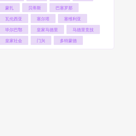
蒙扎
贝蒂斯
巴塞罗那
瓦伦西亚
塞尔塔
塞维利亚
毕尔巴鄂
皇家马德里
马德里竞技
皇家社会
门兴
多特蒙德