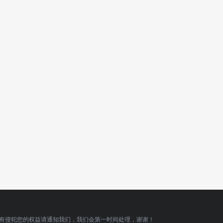
有侵犯您的权益请通知我们，我们会第一时间处理，谢谢！
顶部