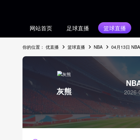
网站首页
足球直播
篮球直播
你的位置：
优直播
篮球直播
NBA
04月13日 N
NB
灰熊
2026-