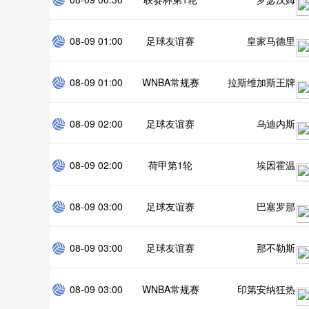
08-09 01:00
足球友谊赛
皇家马德里
08-09 01:00
WNBA常规赛
拉斯维加斯王牌
08-09 02:00
足球友谊赛
乌迪内斯
08-09 02:00
荷甲第1轮
埃因霍温
08-09 03:00
足球友谊赛
巴塞罗那
08-09 03:00
足球友谊赛
那不勒斯
08-09 03:00
WNBA常规赛
印第安纳狂热