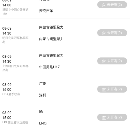
未开赛(
2
)
14:00
斯诺克中国公开赛第
麦克吉尔
1轮
内蒙古锡盟聚力
08-09
未开赛(
2
)
14:30
明日之星冠军杯季军
内蒙古锡盟聚力
赛
内蒙古锡盟聚力
08-09
未开赛(
2
)
14:30
上海明日之星冠军杯
中国男足U17
决赛
广厦
08-09
未开赛(
2
)
15:00
CBA夏季联赛
深圳
IG
08-09
未开赛(
2
)
15:00
LPL第三赛段涅槃组
LNG