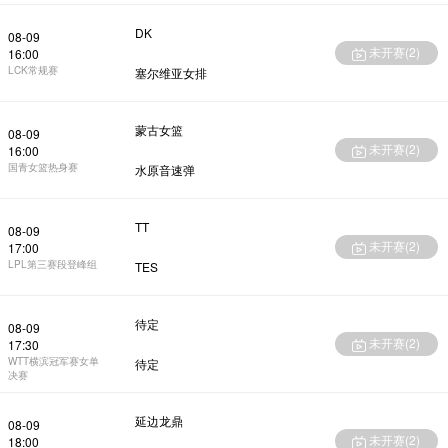
DK
08-09
未开赛(
2
)
16:00
LCK常规赛
塞尔维亚女排
蒙古女篮
08-09
未开赛(
2
)
16:00
国青女篮热身赛
水原音速弹
TT
08-09
未开赛(
2
)
17:00
LPL第三赛段登峰组
TES
待定
08-09
未开赛(
2
)
17:30
WTT横滨冠军赛女单
待定
决赛
延边龙鼎
08-09
未开赛(
2
)
18:00