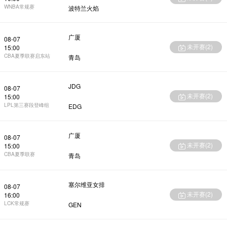
WNBA常规赛
波特兰火焰
广厦
08-07
未开赛(
2
)
15:00
CBA夏季联赛启东站
青岛
JDG
08-07
未开赛(
2
)
15:00
LPL第三赛段登峰组
EDG
广厦
08-07
未开赛(
2
)
15:00
CBA夏季联赛
青岛
塞尔维亚女排
08-07
未开赛(
2
)
16:00
LCK常规赛
GEN