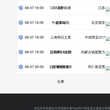
08-07 19:30
CBA夏季联赛
场
江苏
08-07 19:35
中超第22轮
启东站
北京国安
08-07 19:35
上海明日之星
中国男足U17
08-07 19:35
冠军杯1-4名排
上海明日之星
内蒙古锡盟聚力
08-07 20:00
冠军杯1-4名排
足球友谊赛
位赛
拜仁慕尼黑
位赛
本站所有直播信号和视频录像均由用户收集或从搜索引擎