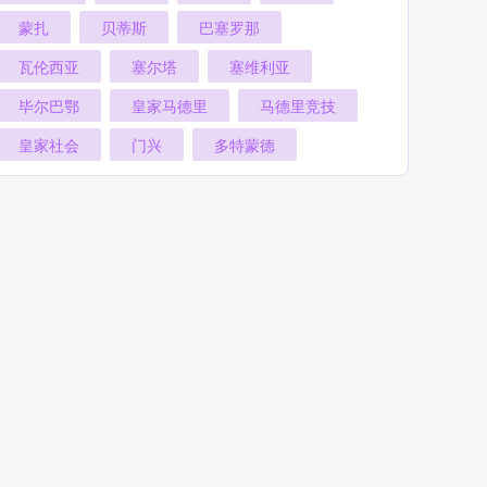
蒙扎
贝蒂斯
巴塞罗那
瓦伦西亚
塞尔塔
塞维利亚
毕尔巴鄂
皇家马德里
马德里竞技
皇家社会
门兴
多特蒙德