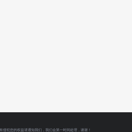
有侵犯您的权益请通知我们，我们会第一时间处理，谢谢！
顶部