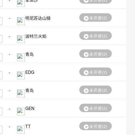
-
明尼苏达山猫
未开赛(
2
)
-
波特兰火焰
未开赛(
2
)
-
青岛
未开赛(
2
)
-
EDG
未开赛(
2
)
-
青岛
未开赛(
2
)
-
GEN
未开赛(
2
)
-
TT
未开赛(
2
)