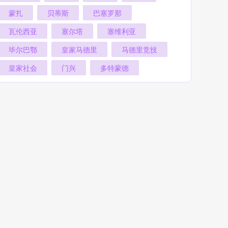
蒙扎
贝蒂斯
巴塞罗那
瓦伦西亚
塞尔塔
塞维利亚
毕尔巴鄂
皇家马德里
马德里竞技
皇家社会
门兴
多特蒙德