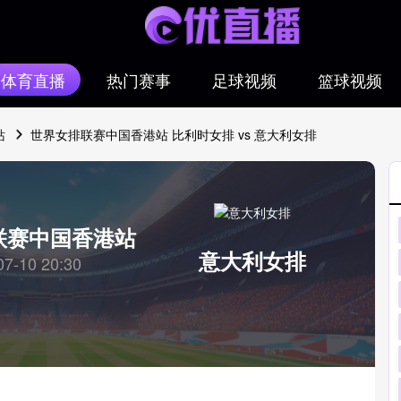
体育直播
热门赛事
足球视频
篮球视频
站
世界女排联赛中国香港站 比利时女排 vs 意大利女排
联赛中国香港站
意大利女排
07-10 20:30