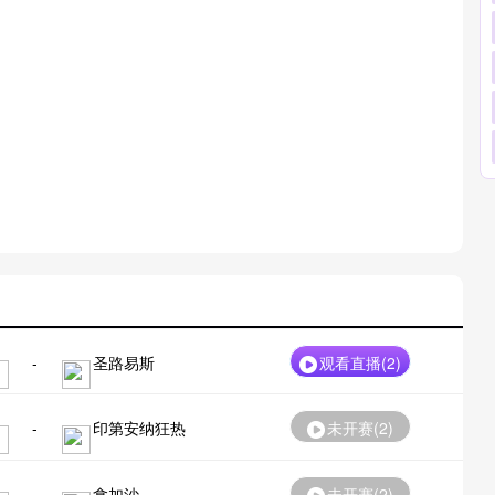
-
圣路易斯
观看直播(
2
)
-
印第安纳狂热
未开赛(
2
)
-
拿加沙
未开赛(
2
)