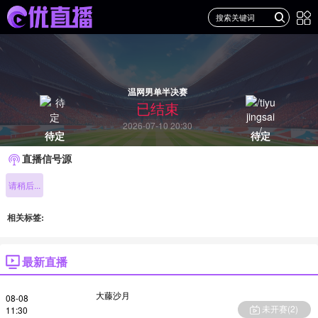
温网男单半决赛
已结束
2026-07-10 20:30
待定
待定
直播信号源
请稍后...
相关标签:
最新直播
大藤沙月
08-08
未开赛(
2
)
11:30