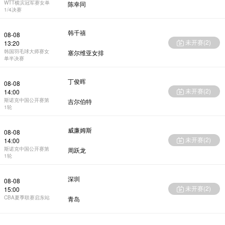
WTT横滨冠军赛女单
陈幸同
1/4决赛
韩千禧
08-08
未开赛(
2
)
13:20
韩国羽毛球大师赛女
塞尔维亚女排
单半决赛
丁俊晖
08-08
未开赛(
2
)
14:00
斯诺克中国公开赛第
吉尔伯特
1轮
威廉姆斯
08-08
未开赛(
2
)
14:00
斯诺克中国公开赛第
周跃龙
1轮
深圳
08-08
未开赛(
2
)
15:00
CBA夏季联赛启东站
青岛