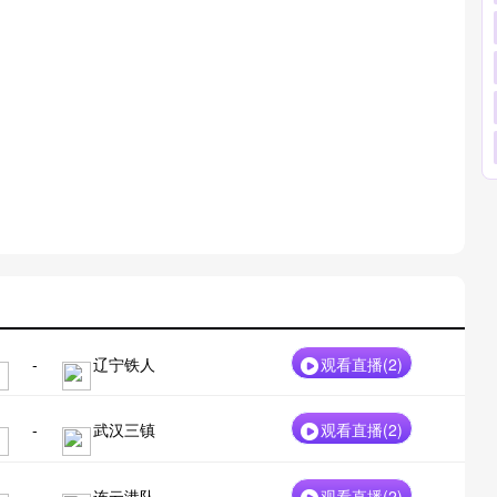
-
辽宁铁人
观看直播(
2
)
-
武汉三镇
观看直播(
2
)
-
连云港队
观看直播(
2
)