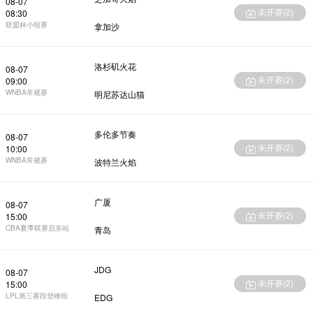
08-07
未开赛(
2
)
08:30
联盟杯小组赛
拿加沙
洛杉矶火花
08-07
未开赛(
2
)
09:00
WNBA常规赛
明尼苏达山猫
多伦多节奏
08-07
未开赛(
2
)
10:00
WNBA常规赛
波特兰火焰
广厦
08-07
未开赛(
2
)
15:00
CBA夏季联赛启东站
青岛
JDG
08-07
未开赛(
2
)
15:00
LPL第三赛段登峰组
EDG