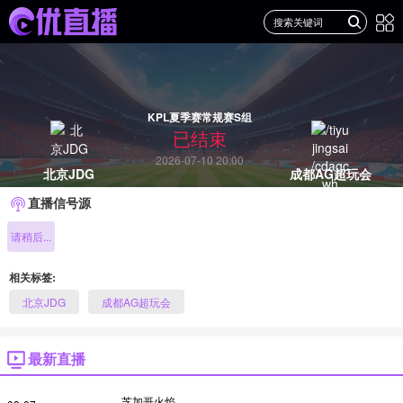
KPL夏季赛常规赛S组
已结束
2026-07-10 20:00
北京JDG
成都AG超玩会
直播信号源
请稍后...
相关标签:
北京JDG
成都AG超玩会
最新直播
芝加哥火焰