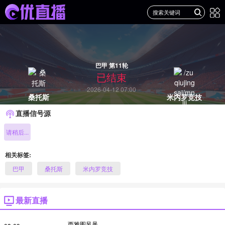
巴甲 第11轮
已结束
2026-04-12 07:00
桑托斯
米内罗竞技
直播信号源
请稍后...
相关标签:
巴甲
桑托斯
米内罗竞技
最新直播
西雅图风暴