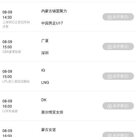
内蒙古锡盟聚力
08-09
未开赛(
2
)
14:30
上海明日之星冠军杯
中国男足U17
决赛
广厦
08-09
未开赛(
2
)
15:00
CBA夏季联赛
深圳
IG
08-09
未开赛(
2
)
15:00
LPL第三赛段涅槃组
LNG
DK
08-09
未开赛(
2
)
16:00
LCK常规赛
塞尔维亚女排
蒙古女篮
08-09
未开赛(
2
)
16:00