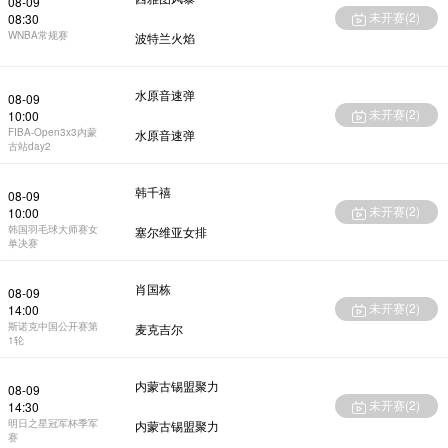
08-09
未开赛(
2
)
08:30
WNBA常规赛
波特兰火焰
水原音速弹
08-09
未开赛(
2
)
10:00
FIBA-Open3x3内蒙
水原音速弹
古站day2
韩千禧
08-09
未开赛(
2
)
10:00
韩国羽毛球大师赛女
塞尔维亚女排
单决赛
肖国栋
08-09
未开赛(
2
)
14:00
斯诺克中国公开赛第
麦克吉尔
1轮
内蒙古锡盟聚力
08-09
未开赛(
2
)
14:30
明日之星冠军杯季军
内蒙古锡盟聚力
赛