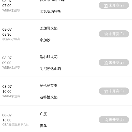
08-07
未开赛(
2
)
07:00
WNBA常规赛
印第安纳狂热
芝加哥火焰
08-07
未开赛(
2
)
08:30
联盟杯小组赛
拿加沙
洛杉矶火花
08-07
未开赛(
2
)
09:00
WNBA常规赛
明尼苏达山猫
多伦多节奏
08-07
未开赛(
2
)
10:00
WNBA常规赛
波特兰火焰
广厦
08-07
未开赛(
2
)
15:00
CBA夏季联赛启东站
青岛