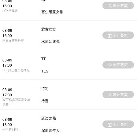
08-09
未开赛(
2
)
16:00
LCK常规赛
塞尔维亚女排
蒙古女篮
08-09
未开赛(
2
)
16:00
国青女篮热身赛
水原音速弹
TT
08-09
未开赛(
2
)
17:00
LPL第三赛段登峰组
TES
待定
08-09
未开赛(
2
)
17:30
WTT横滨冠军赛女单
待定
决赛
延边龙鼎
08-09
未开赛(
2
)
18:00
中甲第18轮
深圳青年人