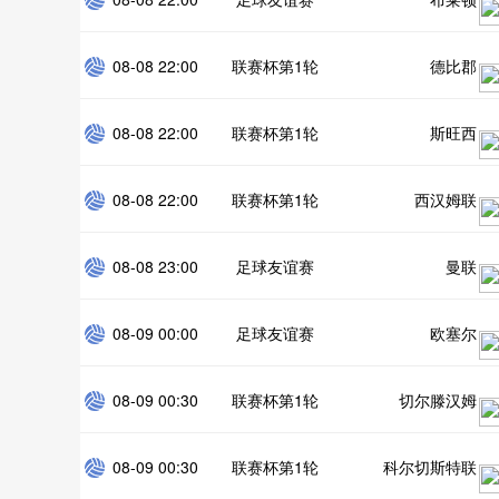
08-08 22:00
联赛杯第1轮
德比郡
08-08 22:00
联赛杯第1轮
斯旺西
08-08 22:00
联赛杯第1轮
西汉姆联
08-08 23:00
足球友谊赛
曼联
08-09 00:00
足球友谊赛
欧塞尔
08-09 00:30
联赛杯第1轮
切尔滕汉姆
08-09 00:30
联赛杯第1轮
科尔切斯特联