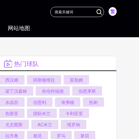
繁
网站地图
热门球队
西汉姆
阿斯顿维拉
富勒姆
诺丁汉森林
布伦特福德
伯恩茅斯
水晶宫
伯恩利
埃弗顿
热刺
热那亚
国际米兰
卡利亚里
尤文图斯
AC米兰
维罗纳
拉齐奥
都灵
罗马
莱切