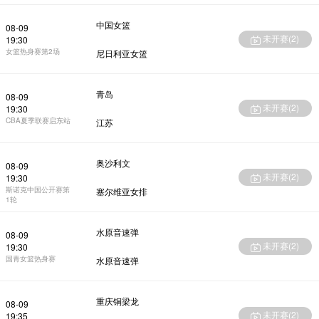
中国女篮
08-09
未开赛(
2
)
19:30
女篮热身赛第2场
尼日利亚女篮
青岛
08-09
未开赛(
2
)
19:30
CBA夏季联赛启东站
江苏
奥沙利文
08-09
未开赛(
2
)
19:30
斯诺克中国公开赛第
塞尔维亚女排
1轮
水原音速弹
08-09
未开赛(
2
)
19:30
国青女篮热身赛
水原音速弹
重庆铜梁龙
08-09
未开赛(
2
)
19:35