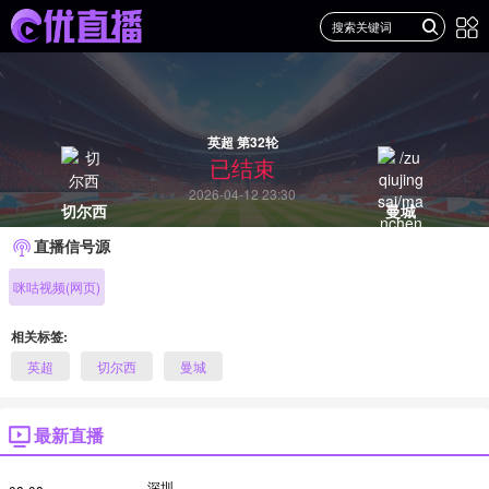
英超 第32轮
已结束
2026-04-12 23:30
切尔西
曼城
直播信号源
咪咕视频(网页)
相关标签:
英超
切尔西
曼城
最新直播
深圳