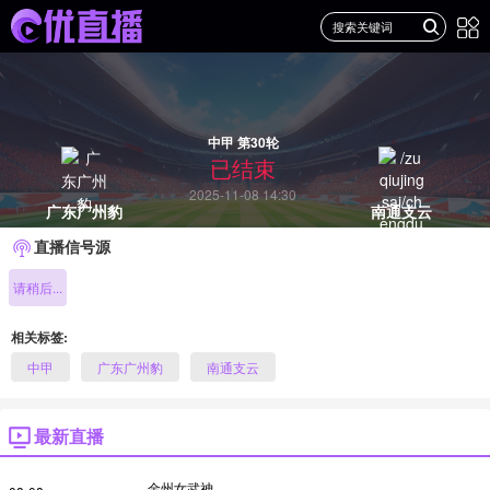
中甲 第30轮
已结束
2025-11-08 14:30
广东广州豹
南通支云
直播信号源
请稍后...
相关标签:
中甲
广东广州豹
南通支云
最新直播
金州女武神