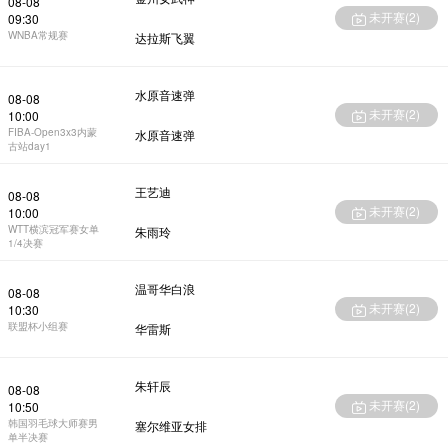
08-08
未开赛(
2
)
09:30
WNBA常规赛
达拉斯飞翼
水原音速弹
08-08
未开赛(
2
)
10:00
FIBA-Open3x3内蒙
水原音速弹
古站day1
王艺迪
08-08
未开赛(
2
)
10:00
WTT横滨冠军赛女单
朱雨玲
1/4决赛
温哥华白浪
08-08
未开赛(
2
)
10:30
联盟杯小组赛
华雷斯
朱轩辰
08-08
未开赛(
2
)
10:50
韩国羽毛球大师赛男
塞尔维亚女排
单半决赛