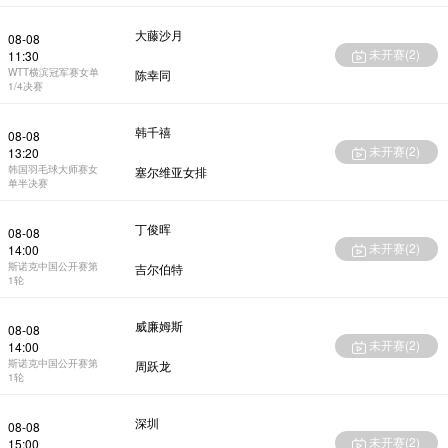
大藤沙月
08-08
未开赛(
2
)
11:30
WTT横滨冠军赛女单
陈幸同
1/4决赛
韩千禧
08-08
未开赛(
2
)
13:20
韩国羽毛球大师赛女
塞尔维亚女排
单半决赛
丁俊晖
08-08
未开赛(
2
)
14:00
斯诺克中国公开赛第
吉尔伯特
1轮
威廉姆斯
08-08
未开赛(
2
)
14:00
斯诺克中国公开赛第
周跃龙
1轮
深圳
08-08
未开赛(
2
)
15:00