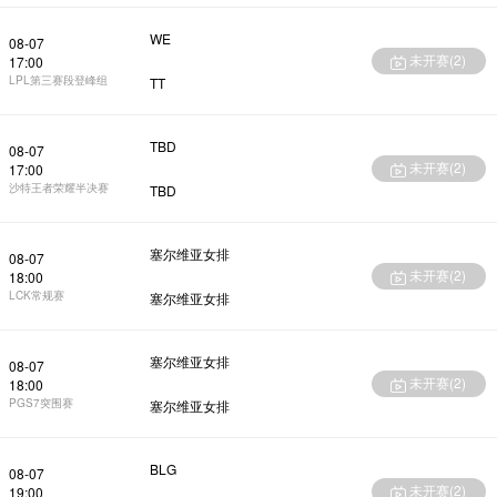
WE
08-07
未开赛(
2
)
17:00
LPL第三赛段登峰组
TT
TBD
08-07
未开赛(
2
)
17:00
沙特王者荣耀半决赛
TBD
塞尔维亚女排
08-07
未开赛(
2
)
18:00
LCK常规赛
塞尔维亚女排
塞尔维亚女排
08-07
未开赛(
2
)
18:00
PGS7突围赛
塞尔维亚女排
BLG
08-07
未开赛(
2
)
19:00