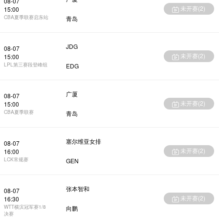
08-07
未开赛(
2
)
15:00
CBA夏季联赛启东站
青岛
JDG
08-07
未开赛(
2
)
15:00
LPL第三赛段登峰组
EDG
广厦
08-07
未开赛(
2
)
15:00
CBA夏季联赛
青岛
塞尔维亚女排
08-07
未开赛(
2
)
16:00
LCK常规赛
GEN
张本智和
08-07
未开赛(
2
)
16:30
WTT横滨冠军赛1/8
向鹏
决赛