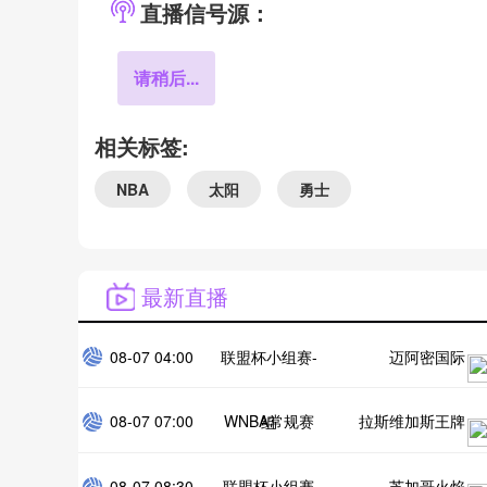
直播信号源：
请稍后...
相关标签:
NBA
太阳
勇士
最新直播
08-07 04:00
联盟杯小组赛-
迈阿密国际
08-07 07:00
WNBA常规赛
拉斯维加斯王牌
组
08-07 08:30
联盟杯小组赛
芝加哥火焰