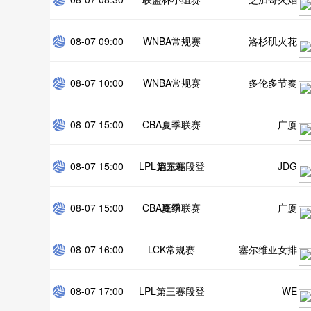
08-07 09:00
WNBA常规赛
洛杉矶火花
08-07 10:00
WNBA常规赛
多伦多节奏
08-07 15:00
CBA夏季联赛
广厦
08-07 15:00
LPL第三赛段登
启东站
JDG
08-07 15:00
CBA夏季联赛
峰组
广厦
08-07 16:00
LCK常规赛
塞尔维亚女排
08-07 17:00
LPL第三赛段登
WE