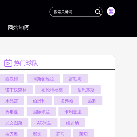
繁
网站地图
热门球队
西汉姆
阿斯顿维拉
富勒姆
诺丁汉森林
布伦特福德
伯恩茅斯
水晶宫
伯恩利
埃弗顿
热刺
热那亚
国际米兰
卡利亚里
尤文图斯
AC米兰
维罗纳
拉齐奥
都灵
罗马
莱切