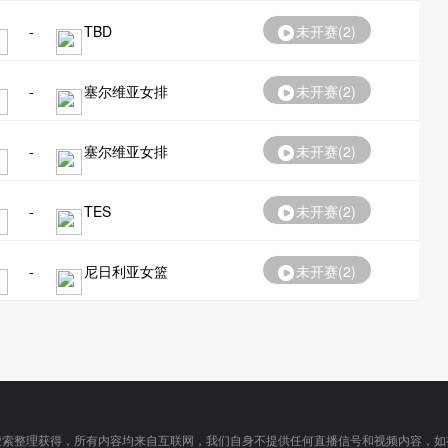
-
TBD
未开赛(
2
)
-
塞尔维亚女排
未开赛(
2
)
-
塞尔维亚女排
未开赛(
2
)
-
TES
未开赛(
2
)
-
尼日利亚女篮
未开赛(
2
)
搜索整理获得，所有内容均来自互联网，我们自身不提供任何直播信号和视频内容，如