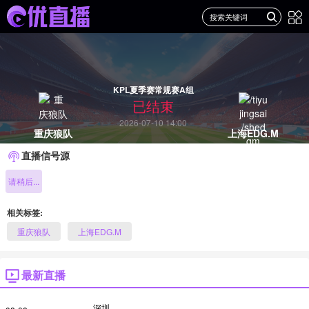
KPL夏季赛常规赛A组
已结束
2026-07-10 14:00
重庆狼队
上海EDG.M
直播信号源
请稍后...
相关标签:
重庆狼队
上海EDG.M
最新直播
深圳