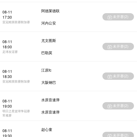
阿德莱德联
08-11
未开赛(
2
)
17:30
亚冠精英联赛附加赛
河内公安
尤文图斯
08-11
未开赛(
2
)
18:00
足球友谊赛
巴勒莫
江原fc
08-11
未开赛(
2
)
18:30
亚冠精英联赛附加赛
大阪钢巴
水原音速弹
08-11
未开赛(
2
)
19:00
明日之星篮球争冠赛
水原音速弹
常规赛
赵心童
08-11
未开赛(
2
)
19:30