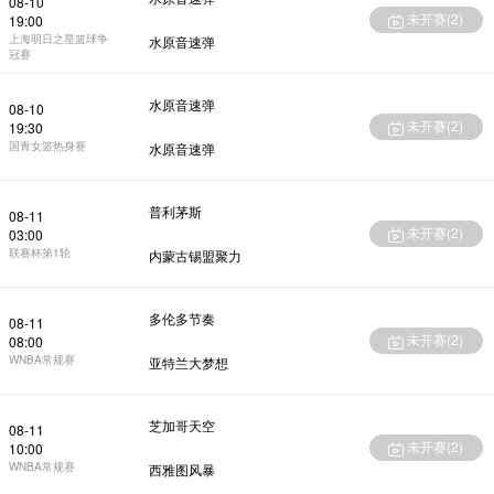
08-10
未开赛(
2
)
19:00
上海明日之星篮球争
水原音速弹
冠赛
水原音速弹
08-10
未开赛(
2
)
19:30
国青女篮热身赛
水原音速弹
普利茅斯
08-11
未开赛(
2
)
03:00
联赛杯第1轮
内蒙古锡盟聚力
多伦多节奏
08-11
未开赛(
2
)
08:00
WNBA常规赛
亚特兰大梦想
芝加哥天空
08-11
未开赛(
2
)
10:00
WNBA常规赛
西雅图风暴