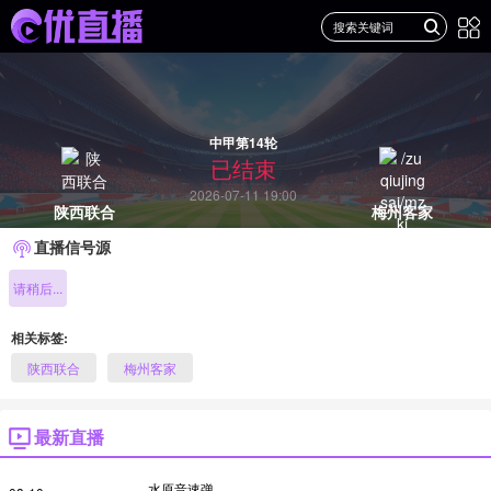
中甲第14轮
已结束
2026-07-11 19:00
陕西联合
梅州客家
直播信号源
请稍后...
相关标签:
陕西联合
梅州客家
最新直播
水原音速弹