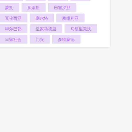
蒙扎
贝蒂斯
巴塞罗那
瓦伦西亚
塞尔塔
塞维利亚
毕尔巴鄂
皇家马德里
马德里竞技
皇家社会
门兴
多特蒙德