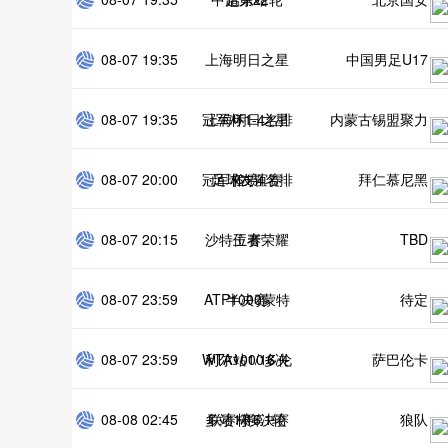
08-07 19:35
上海明日之星
中国男足U17
08-07 19:35
冠军杯1-4名排
上海明日之星
内蒙古锡盟聚力
08-07 20:00
冠军杯1-4名排
足球友谊赛
位赛
拜仁慕尼黑
08-07 20:15
沙特王者荣耀
位赛
TBD
08-07 23:59
ATP1000蒙特
半决赛
待定
08-07 23:59
WTA1000多伦
利尔站1/16决
萨巴伦卡
08-08 02:45
多站1/16决赛
联赛杯第1轮
赛
狼队