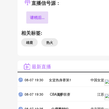
直播信号源：
请稍后...
相关标签:
雄鹿
热火
最新直播
08-07 19:30
女篮热身赛第1
中国女篮
08-07 19:30
CBA夏季联赛
江苏
场
08-07 19:35
中超第22轮
启东站
北京国安