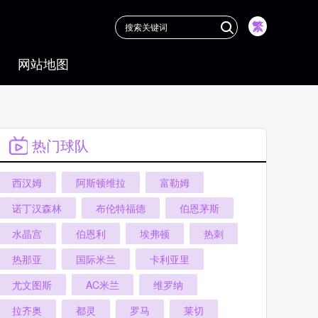
繁
网站地图
热门球队
西汉姆
阿斯顿维拉
富勒姆
诺丁汉森林
布伦特福德
伯恩茅斯
水晶宫
伯恩利
埃弗顿
热刺
热那亚
国际米兰
卡利亚里
尤文图斯
AC米兰
维罗纳
拉齐奥
都灵
罗马
莱切