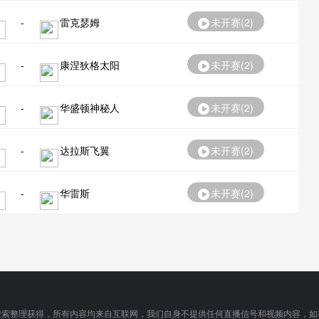
-
雷克瑟姆
未开赛(
2
)
-
康涅狄格太阳
未开赛(
2
)
-
华盛顿神秘人
未开赛(
2
)
-
达拉斯飞翼
未开赛(
2
)
-
华雷斯
未开赛(
2
)
搜索整理获得，所有内容均来自互联网，我们自身不提供任何直播信号和视频内容，如