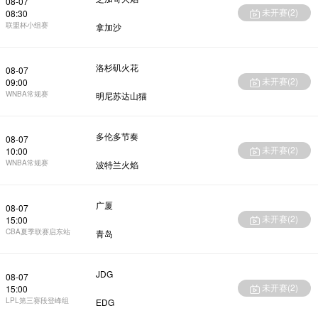
08-07
未开赛(
2
)
08:30
联盟杯小组赛
拿加沙
洛杉矶火花
08-07
未开赛(
2
)
09:00
WNBA常规赛
明尼苏达山猫
多伦多节奏
08-07
未开赛(
2
)
10:00
WNBA常规赛
波特兰火焰
广厦
08-07
未开赛(
2
)
15:00
CBA夏季联赛启东站
青岛
JDG
08-07
未开赛(
2
)
15:00
LPL第三赛段登峰组
EDG