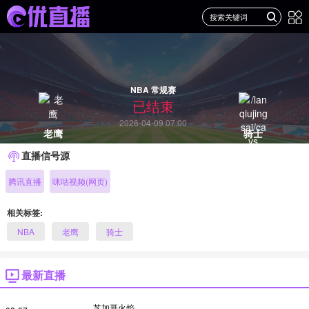
NBA 常规赛
已结束
2026-04-09 07:00
老鹰
骑士
直播信号源
腾讯直播
咪咕视频(网页)
相关标签:
NBA
老鹰
骑士
最新直播
芝加哥火焰